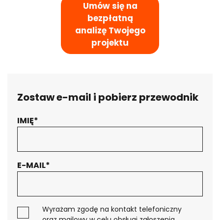
Umów się na
bezpłatną
analizę Twojego
projektu
Zostaw e-mail i pobierz przewodnik
IMIĘ*
Twoja wiadomość została wysłana.
Dziękujemy!
E-MAIL*
KRÓTKI PRZEWODNIK PO AUTOMATYZACJI BIZNESÓW
Jesteś zainteresowany
Wyrażam zgodę na kontakt telefoniczny
ofertą?
oraz mailowy w celu obsługi zgłoszenia.