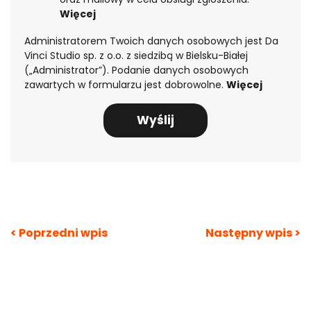
Więcej
Pobierz przewodnik
po automatyzacji
Administratorem Twoich danych osobowych jest Da
biznesów
Vinci Studio sp. z o.o. z siedzibą w Bielsku-Białej
(„Administrator”). Podanie danych osobowych
zawartych w formularzu jest dobrowolne.
Więcej
Nawigacja
< Poprzedni wpis
Następny wpis >
wpisu