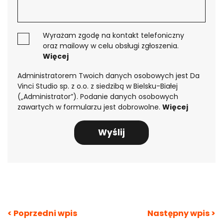
KRÓTKI PRZEWODNIK PO AUTOMATYZACJI BIZNESÓW
Jesteś zainteresowany
Wyrażam zgodę na kontakt telefoniczny
ofertą?
oraz mailowy w celu obsługi zgłoszenia.
Więcej
Pobierz przewodnik
po automatyzacji
Administratorem Twoich danych osobowych jest Da
biznesów
Vinci Studio sp. z o.o. z siedzibą w Bielsku-Białej
(„Administrator”). Podanie danych osobowych
zawartych w formularzu jest dobrowolne.
Więcej
Nawigacja
< Poprzedni wpis
Następny wpis >