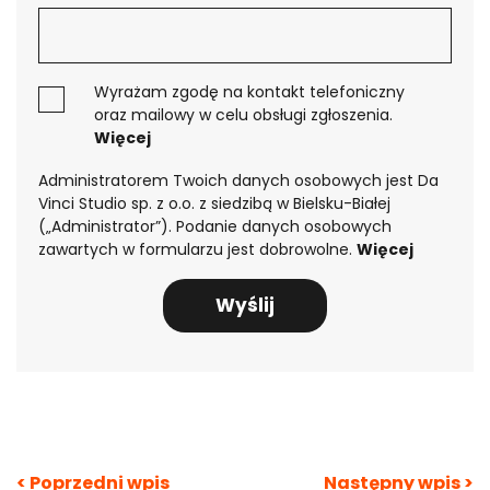
KRÓTKI PRZEWODNIK PO AUTOMATYZACJI BIZNESÓW
Jesteś zainteresowany
Wyrażam zgodę na kontakt telefoniczny
ofertą?
oraz mailowy w celu obsługi zgłoszenia.
Więcej
Pobierz przewodnik
po automatyzacji
Administratorem Twoich danych osobowych jest Da
biznesów
Vinci Studio sp. z o.o. z siedzibą w Bielsku-Białej
(„Administrator”). Podanie danych osobowych
zawartych w formularzu jest dobrowolne.
Więcej
Nawigacja
< Poprzedni wpis
Następny wpis >