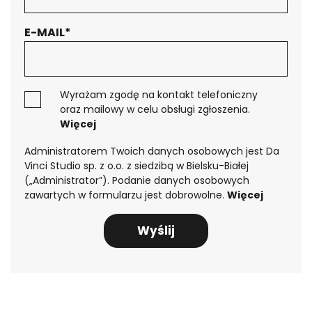
Dziękujemy!
E-MAIL*
KRÓTKI PRZEWODNIK PO AUTOMATYZACJI BIZNESÓW
Jesteś zainteresowany
Wyrażam zgodę na kontakt telefoniczny
ofertą?
oraz mailowy w celu obsługi zgłoszenia.
Więcej
Pobierz przewodnik
po automatyzacji
Administratorem Twoich danych osobowych jest Da
biznesów
Vinci Studio sp. z o.o. z siedzibą w Bielsku-Białej
(„Administrator”). Podanie danych osobowych
zawartych w formularzu jest dobrowolne.
Więcej