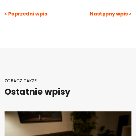
Nawigacja
< Poprzedni wpis
Następny wpis >
wpisu
ZOBACZ TAKŻE
Ostatnie wpisy